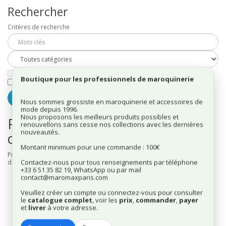
Rechercher
Critères de recherche
Rechercher dans les sous-catégories
Boutique pour les professionnels de maroquinerie
Rechercher dans les descriptions de produits
Nous sommes grossiste en maroquinerie et accessoires de
mode depuis 1996.
Nous proposons les meilleurs produits possibles et
Produits répondant aux critères
renouvellons sans cesse nos collections avec les dernières
nouveautés.
de recherche
Montant minimum pour une commande : 100€
Produit en rupture de stock ou aucun article correspondant aux critères
Contactez-nous pour tous renseignements par téléphone
de recherche.
+33 6 51 35 82 19, WhatsApp ou par mail
contact@maromaxparis.com
Veuillez créer un compte ou connectez-vous pour consulter
le
catalogue complet
, voir les
prix
,
commander
,
payer
et
livrer
à votre adresse.